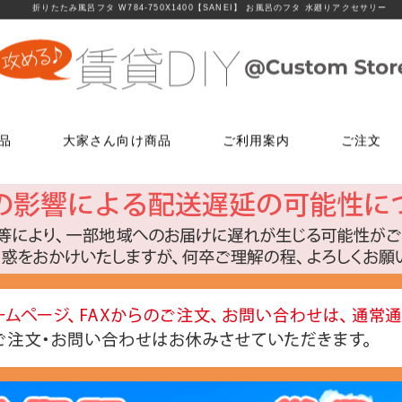
折りたたみ風呂フタ W784-750X1400【SANEI】 お風呂のフタ 水廻りアクセサリー
品
大家さん向け商品
ご利用案内
ご注文
使う
文
ム
鍵・ドアノブ交換パーツ
床に使う
FAXでのご注文
お電話でのご注文
床に使う
工具・道具
メールでの
LINEでお
玄関扉の錠・ドアノブ
貼ってはがせるクッションフロア
06-7635-5174
06-6723-5060
貼ってはがせるクッションフロ
ローラー・ハ
こちらから友
ー
FAX注文用紙はこちら
カスタマーセンター
浴室用ドアノブ
フローリング補修グッズ
フローリング補修グッズ
マスカー
0
平日9：30～17：00
室内用ドアノブ
貼って剥がせるカーペットシート
貼って剥がせるカーペットシー
その他道具類
トイレ用ドアノブ
ジョイントロック
ジョイントロック
反射・蓄光・
ト
室内用鍵付きドアノブ
接着剤
水回りに使う
水回りに使う
ゴムロープ・
ウィルス・菌除去シート
コーティング剤
コーティング剤
ビス・サブ
FiberFix(ファイバーフックス)
手すり
ソーホースブ