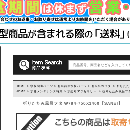
木材・材料
テーブル脚
石膏ボード用
塗装済み木材UROCO
棚柱
キャスター
コンクリート
1×4、2×4
「ジョイント
ダルトン
取っ手(ダルトン)
つまみ(ダルトン)
フック(ダルトン)
HOME
>
水栓関連パーツ
>
お風呂用水栓パーツ
>
お風呂のフタ
> 折りたたみ
HOME
>
水栓メンテナンス特集
>
水廻りアクセサリー
> 折りたたみ風呂フタ W
ウィルス・菌除去シート
折りたたみ風呂フタ W784-750X1400【SANEI】