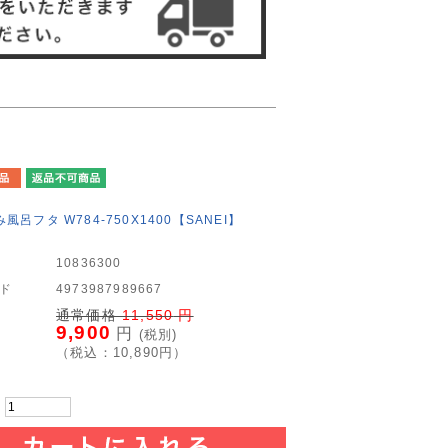
風呂フタ W784-750X1400【SANEI】
10836300
ード
4973987989667
通常価格
11,550
円
9,900
円
(税別)
（税込：
10,890
円）
：