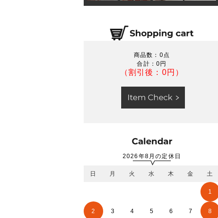
商品数：0点
合計：
0円
（割引後：0円）
2026年8月の定休日
日
月
火
水
木
金
土
1
2
3
4
5
6
7
8