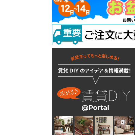
吊り金具
ラスティシリーズ
水廻りアクセサリー
固定金具
掛金
キッチンに使う
隅金
建築金物
掃除・汚れ・サビ落し