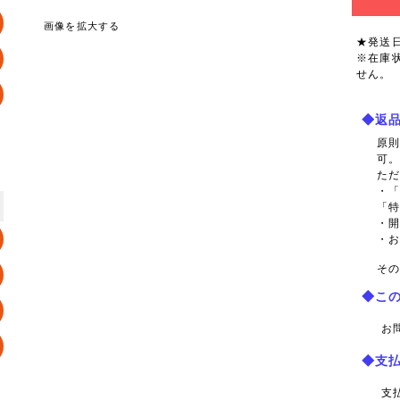
画像を拡大する
★発送
※在庫
せん。
◆返
原
可
た
・
「
・
・
その
◆こ
お
◆支
支