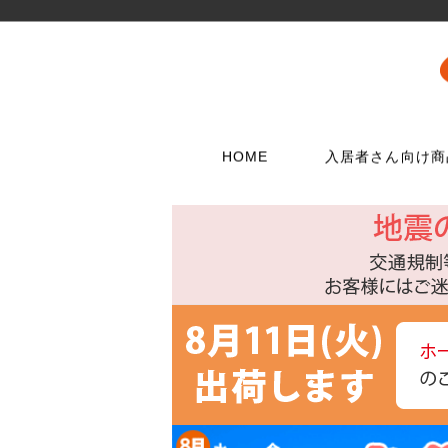
HOME
入居者さん向け商
壁に使う
水栓メンテナンス特集
扉・窓・家具に
お電話でのご注
問合わせフォー
ウォリストシリーズ
水栓
取っ手
06-6723-5060
こちらから
カスタマーセンタ
メッシュパネルシリーズ
シャワー用品
つまみ
平日9：30～17：0
穴あきボードシリーズ
洗濯用品
丁番
棚受金具
トイレ用品
スイッチプレート
コンセントプレー
フック
浴室用品
ダボ
貼ってはがせる壁紙
流し台所用品
あおり止め
ディアウォール
洗面用品
キャッチ
壁紙補修材
水廻り工具
ラッチ
ウォールステッカー
配管部品