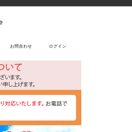
お問合わせ
ログイン
ご注文はこちら
問合せは
特選商品
塗料・ワックス
ア
ケ
達追加
アルコールチェッカー
水性塗料
オールドワックス
特注アミド
ト
光触媒塗料OPTIMUS(オプティ
マス)
フェルトテープ
かんたんあんしん珪藻土
ゴムバンド
パーツ
ラケット