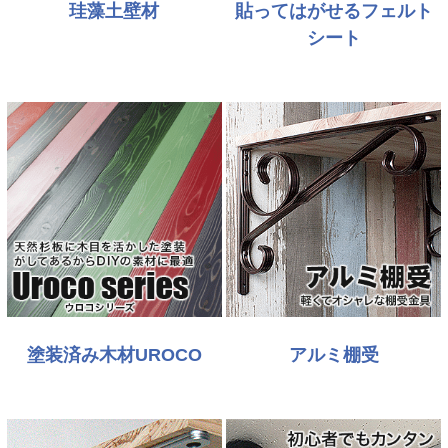
珪藻土壁材
貼ってはがせるフェルト
シート
塗装済み木材UROCO
アルミ棚受