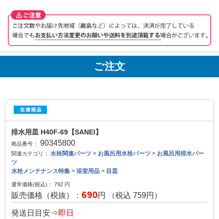
ご注文
排水用皿 H40F-69【SANEI】
90345800
商品番号：
水栓関連パーツ
>
お風呂用水栓パーツ
>
お風呂用排水パー
関連カテゴリ：
ツ
水栓メンテナンス特集
>
浴室用品
>
目皿
通常価格(税込)：
792
円
690
販売価格（税抜）：
円 （税込
759
円）
発送日目安⇒
即日