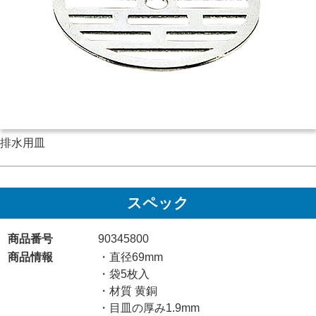
排水用皿
スペック
商品番号
90345800
商品情報
・直径69mm
・袋5枚入
・材質 黄銅
・目皿の厚み1.9mm