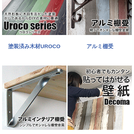
塗装済み木材UROCO
アルミ棚受