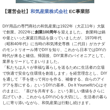
【運営会社】
和気産業株式会社
EC事業部
DIY用品の専門商社の和気産業は1922年（大正11年）大阪
で創業。2022年に
創業100周年
を迎えました。 創業時は鍋
や釜といった家庭日用品を扱っていましたが、1970年代
（昭和40年代）に当時の和気博史専務（二代目）がカナダ
のモントリオール博でDIYを知り、これから日本ではDIYの
時代が来ると確信。帰国後、DIY業界のパイオニアとして、
業界をリードしてまいりました。
「私たちは人々が幸福な暮らしを送るために生活者の立場
で快適で安全な住環境を創造します」を経営理念とし、DIY
を通して「手を使って何かを作る、補修する、自らのアイ
デアを形にする」というDIYの基本、Do It Yourselfの心はそ
のままに、「喜びを共有する」という新しい価値をさらに
広げていき、これからもDIYの心を大切にし、生活者の暮ら
しに寄り添いながら、和気産業は行動し続けます。