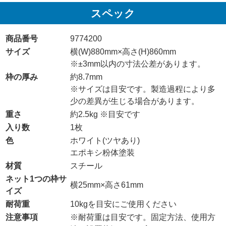
スペック
商品番号
9774200
サイズ
横(W)880mm×高さ(H)860mm
※±3mm以内の寸法公差があります。
枠の厚み
約8.7mm
※サイズは目安です。製造過程により多
少の差異が生じる場合があります。
重さ
約2.5kg ※目安です
入り数
1枚
色
ホワイト(ツヤあり)
エポキシ粉体塗装
材質
スチール
ネット1つの枠サ
横25mm×高さ61mm
イズ
耐荷重
10kgを目安にご使用ください
注意事項
※耐荷重は目安です。固定方法、使用方