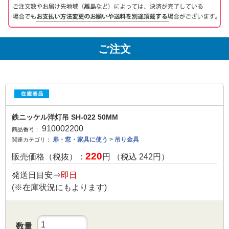
ご注文
鉄ニッケル洋灯吊 SH-022 50MM
910002200
商品番号：
扉・窓・家具に使う
>
吊り金具
関連カテゴリ：
220
販売価格（税抜）：
円 （税込
242
円）
発送日目安⇒
即日
(※在庫状況にもよります)
数量