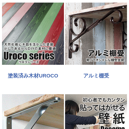
塗装済み木材UROCO
アルミ棚受