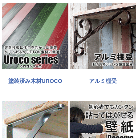
塗装済み木材UROCO
アルミ棚受