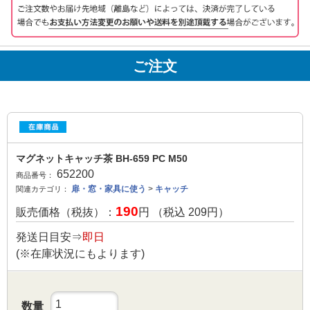
ご注文
マグネットキャッチ茶 BH-659 PC M50
652200
商品番号：
扉・窓・家具に使う
>
キャッチ
関連カテゴリ：
190
販売価格（税抜）：
円 （税込
209
円）
発送日目安⇒
即日
(※在庫状況にもよります)
数量