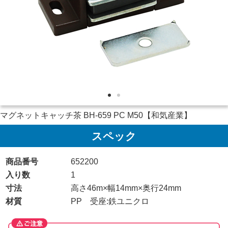
マグネットキャッチ茶 BH-659 PC M50【和気産業】
スペック
商品番号
652200
入り数
1
寸法
高さ46m×幅14mm×奥行24mm
材質
PP 受座:鉄ユニクロ