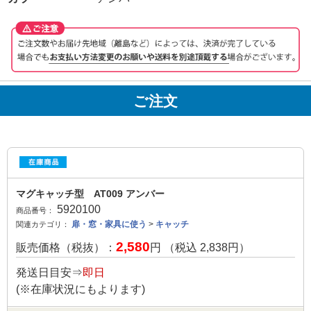
ご注文
マグキャッチ型 AT009 アンバー
5920100
商品番号：
扉・窓・家具に使う
>
キャッチ
関連カテゴリ：
2,580
販売価格（税抜）：
円 （税込
2,838
円）
発送日目安⇒
即日
(※在庫状況にもよります)