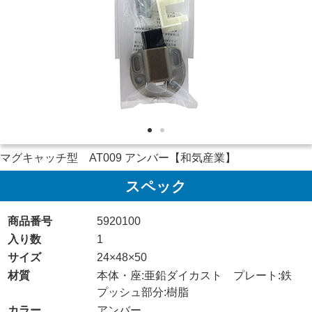
マグキャッチ型 AT009 アンバー【和気産業】
スペック
商品番号
5920100
入り数
1
サイズ
24×48×50
材質
本体・座:亜鉛ダイカスト プレート:鉄
プッシュ部分:樹脂
カラー
アンバー