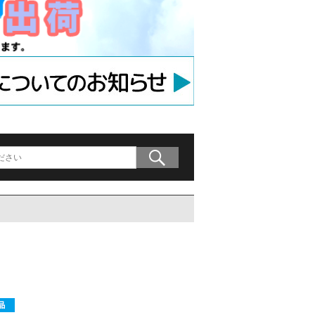
アンカー
等用アンカー
の木材専用連結金具
プレート」
9