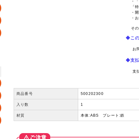
・
「
・
・
その
◆こ
お
◆支
支
商品番号
500202300
入り数
1
材質
本体:ABS プレート:鉄