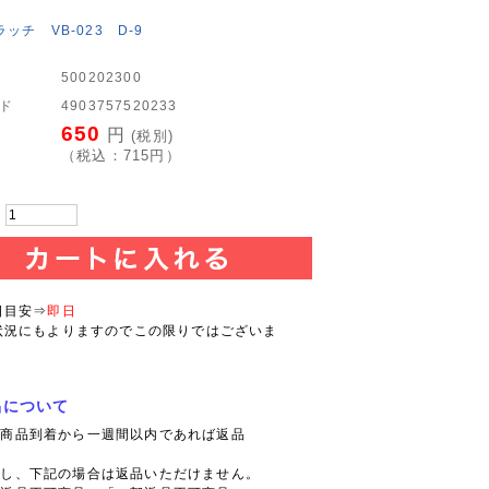
ッチ VB-023 D-9
500202300
ード
4903757520233
650
円
(税別)
（税込：
715
円）
：
日目安⇒
即日
状況にもよりますのでこの限りではございま
品について
則商品到着から一週間以内であれば返品
。
だし、下記の場合は返品いただけません。