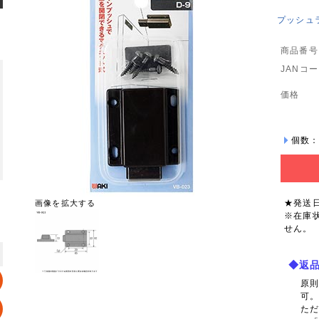
プッシュラ
商品番号
JANコ
価格
個数
★発送
画像を拡大する
※在庫
せん。
◆返
原
可
た