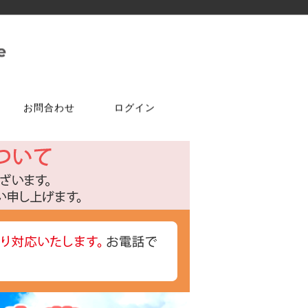
お問合わせ
ログイン
ご注文はこちら
問合せは
特選商品
塗料・ワックス
ア
ケ
達追加
アルコールチェッカー
水性塗料
オールドワックス
特注アミド
ト
光触媒塗料OPTIMUS(オプティ
マス)
フェルトテープ
かんたんあんしん珪藻土
ゴムバンド
パーツ
ラケット