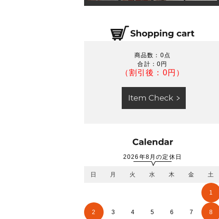
商品数：0点
合計：
0円
（割引後：0円）
2026年8月の定休日
日
月
火
水
木
金
土
1
2
3
4
5
6
7
8