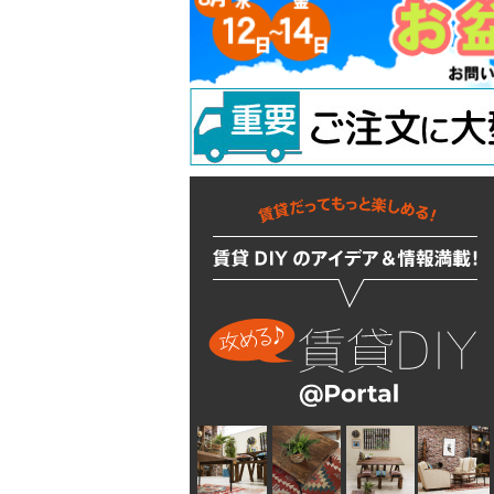
吊り金具
ラスティシリーズ
水廻りアクセサリー
固定金具
掛金
キッチンに使う
隅金
建築金物
掃除・汚れ・サビ落し