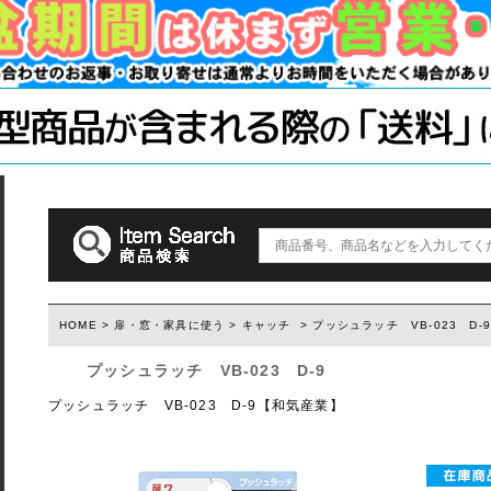
木材・材料
テーブル脚
石膏ボード用
塗装済み木材UROCO
棚柱
キャスター
コンクリート
1×4、2×4
「ジョイント
ダルトン
取っ手(ダルトン)
つまみ(ダルトン)
フック(ダルトン)
HOME
>
扉・窓・家具に使う
>
キャッチ
> プッシュラッチ VB-023 D-
ウィルス・菌除去シート
プッシュラッチ VB-023 D-9
プッシュラッチ VB-023 D-9【和気産業】