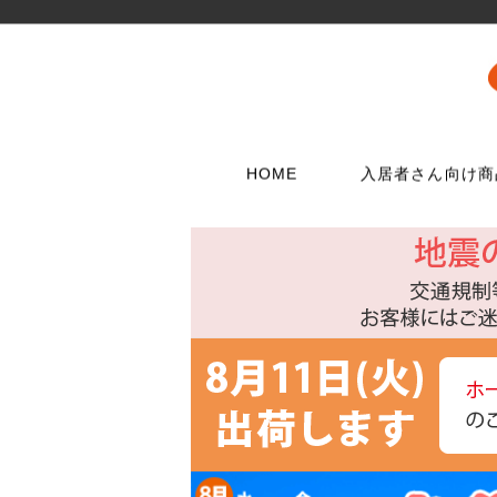
HOME
入居者さん向け商
壁に使う
水栓メンテナンス特集
扉・窓・家具に
お電話でのご注
問合わせフォー
ウォリストシリーズ
水栓
取っ手
06-6723-5060
こちらから
カスタマーセンタ
メッシュパネルシリーズ
シャワー用品
つまみ
平日9：30～17：0
穴あきボードシリーズ
洗濯用品
丁番
棚受金具
トイレ用品
スイッチプレート
コンセントプレー
フック
浴室用品
ダボ
貼ってはがせる壁紙
流し台所用品
あおり止め
ディアウォール
洗面用品
キャッチ
壁紙補修材
水廻り工具
ラッチ
ウォールステッカー
配管部品