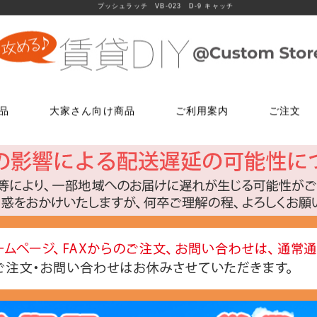
プッシュラッチ VB-023 D-9 キャッチ
品
大家さん向け商品
ご利用案内
ご注文
使う
文
ム
鍵・ドアノブ交換パーツ
床に使う
FAXでのご注文
お電話でのご注文
床に使う
工具・道具
メールでの
LINEでお
玄関扉の錠・ドアノブ
貼ってはがせるクッションフロア
06-7635-5174
06-6723-5060
貼ってはがせるクッションフロ
ローラー・ハ
こちらから友
ー
FAX注文用紙はこちら
カスタマーセンター
浴室用ドアノブ
フローリング補修グッズ
フローリング補修グッズ
マスカー
0
平日9：30～17：00
室内用ドアノブ
貼って剥がせるカーペットシート
貼って剥がせるカーペットシー
その他道具類
トイレ用ドアノブ
ジョイントロック
ジョイントロック
反射・蓄光・
ト
室内用鍵付きドアノブ
接着剤
水回りに使う
水回りに使う
ゴムロープ・
ウィルス・菌除去シート
コーティング剤
コーティング剤
ビス・サブ
FiberFix(ファイバーフックス)
手すり
ソーホースブ