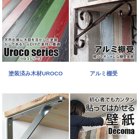
塗装済み木材UROCO
アルミ棚受