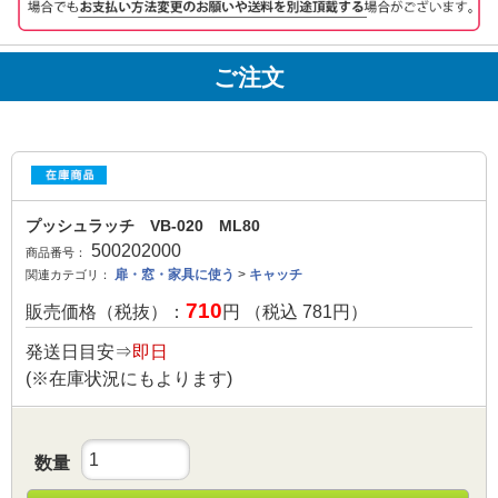
ご注文
プッシュラッチ VB-020 ML80
500202000
商品番号：
扉・窓・家具に使う
>
キャッチ
関連カテゴリ：
710
販売価格（税抜）：
円 （税込
781
円）
発送日目安⇒
即日
(※在庫状況にもよります)
数量