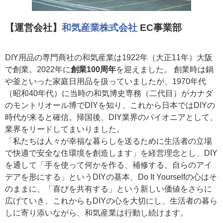
【運営会社】
和気産業株式会社
EC事業部
DIY用品の専門商社の和気産業は1922年（大正11年）大阪
で創業。2022年に
創業100周年
を迎えました。 創業時は鍋
や釜といった家庭日用品を扱っていましたが、1970年代
（昭和40年代）に当時の和気博史専務（二代目）がカナダ
のモントリオール博でDIYを知り、これから日本ではDIYの
時代が来ると確信。帰国後、DIY業界のパイオニアとして、
業界をリードしてまいりました。
「私たちは人々が幸福な暮らしを送るために生活者の立場
で快適で安全な住環境を創造します」を経営理念とし、DIY
を通して「手を使って何かを作る、補修する、自らのアイ
デアを形にする」というDIYの基本、Do It Yourselfの心はそ
のままに、「喜びを共有する」という新しい価値をさらに
広げていき、これからもDIYの心を大切にし、生活者の暮ら
しに寄り添いながら、和気産業は行動し続けます。