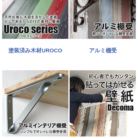
塗装済み木材UROCO
アルミ棚受