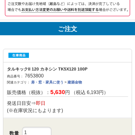
ご注文
タルキックII 120 カネシン TK5X120 100P
7653800
商品番号：
扉・窓・家具に使う
>
建築金物
関連カテゴリ：
5,630
販売価格（税抜）：
円 （税込
6,193
円）
発送日目安⇒
即日
(※在庫状況にもよります)
数量