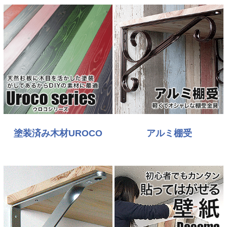
塗装済み木材UROCO
アルミ棚受