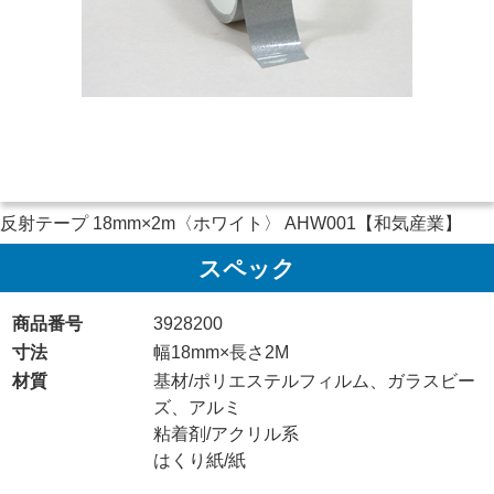
反射テープ 18mm×2m〈ホワイト〉 AHW001【和気産業】
スペック
商品番号
3928200
寸法
幅18mm×長さ2M
材質
基材/ポリエステルフィルム、ガラスビー
ズ、アルミ
粘着剤/アクリル系
はくり紙/紙