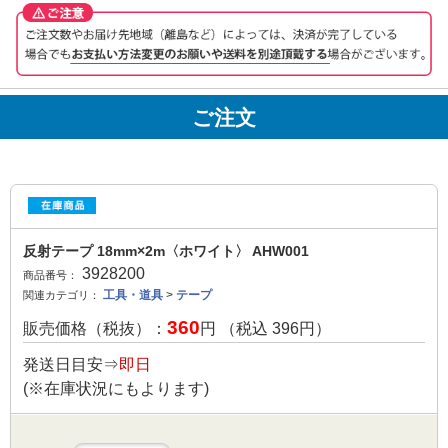
ご注文
反射テープ 18mm×2m〈ホワイト〉 AHW001
3928200
商品番号：
工具・道具
>
テープ
関連カテゴリ：
360
販売価格（税抜）：
円 （税込
396
円）
発送日目安⇒
即日
(※在庫状況にもよります)