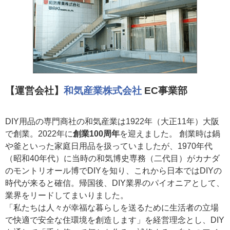
【運営会社】
和気産業株式会社
EC事業部
DIY用品の専門商社の和気産業は1922年（大正11年）大阪
で創業。2022年に
創業100周年
を迎えました。 創業時は鍋
や釜といった家庭日用品を扱っていましたが、1970年代
（昭和40年代）に当時の和気博史専務（二代目）がカナダ
のモントリオール博でDIYを知り、これから日本ではDIYの
時代が来ると確信。帰国後、DIY業界のパイオニアとして、
業界をリードしてまいりました。
「私たちは人々が幸福な暮らしを送るために生活者の立場
で快適で安全な住環境を創造します」を経営理念とし、DIY