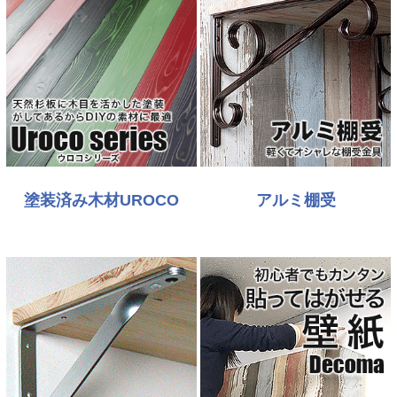
塗装済み木材UROCO
アルミ棚受