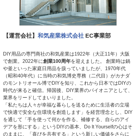
【運営会社】
和気産業株式会社
EC事業部
DIY用品の専門商社の和気産業は1922年（大正11年）大阪
で創業。2022年に
創業100周年
を迎えました。 創業時は鍋
や釜といった家庭日用品を扱っていましたが、1970年代
（昭和40年代）に当時の和気博史専務（二代目）がカナダ
のモントリオール博でDIYを知り、これから日本ではDIYの
時代が来ると確信。帰国後、DIY業界のパイオニアとして、
業界をリードしてまいりました。
「私たちは人々が幸福な暮らしを送るために生活者の立場
で快適で安全な住環境を創造します」を経営理念とし、DIY
を通して「手を使って何かを作る、補修する、自らのアイ
デアを形にする」というDIYの基本、Do It Yourselfの心はそ
のままに、「喜びを共有する」という新しい価値をさらに