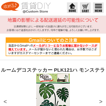
ルームデコステッカー PLK121ハ モンステラ
<
>