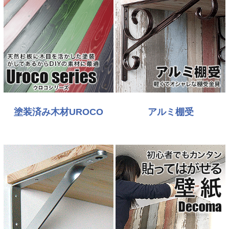
塗装済み木材UROCO
アルミ棚受