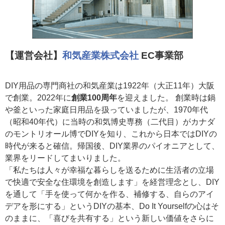
【運営会社】
和気産業株式会社
EC事業部
DIY用品の専門商社の和気産業は1922年（大正11年）大阪
で創業。2022年に
創業100周年
を迎えました。 創業時は鍋
や釜といった家庭日用品を扱っていましたが、1970年代
（昭和40年代）に当時の和気博史専務（二代目）がカナダ
のモントリオール博でDIYを知り、これから日本ではDIYの
時代が来ると確信。帰国後、DIY業界のパイオニアとして、
業界をリードしてまいりました。
「私たちは人々が幸福な暮らしを送るために生活者の立場
で快適で安全な住環境を創造します」を経営理念とし、DIY
を通して「手を使って何かを作る、補修する、自らのアイ
デアを形にする」というDIYの基本、Do It Yourselfの心はそ
のままに、「喜びを共有する」という新しい価値をさらに