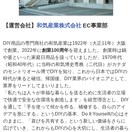
【運営会社】
和気産業株式会社
EC事業部
DIY用品の専門商社の和気産業は1922年（大正11年）大阪
で創業。2022年に
創業100周年
を迎えました。 創業時は鍋
や釜といった家庭日用品を扱っていましたが、1970年代
（昭和40年代）に当時の和気博史専務（二代目）がカナダ
のモントリオール博でDIYを知り、これから日本ではDIYの
時代が来ると確信。帰国後、DIY業界のパイオニアとして、
業界をリードしてまいりました。
「私たちは人々が幸福な暮らしを送るために生活者の立場
で快適で安全な住環境を創造します」を経営理念とし、DIY
を通して「手を使って何かを作る、補修する、自らのアイ
デアを形にする」というDIYの基本、Do It Yourselfの心はそ
のままに、「喜びを共有する」という新しい価値をさらに
広げていき、これからもDIYの心を大切にし、生活者の暮ら