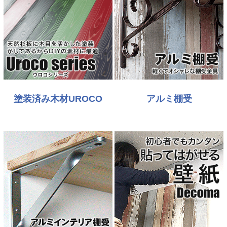
塗装済み木材UROCO
アルミ棚受