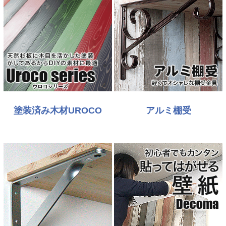
塗装済み木材UROCO
アルミ棚受