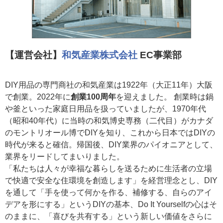
【運営会社】
和気産業株式会社
EC事業部
DIY用品の専門商社の和気産業は1922年（大正11年）大阪
で創業。2022年に
創業100周年
を迎えました。 創業時は鍋
や釜といった家庭日用品を扱っていましたが、1970年代
（昭和40年代）に当時の和気博史専務（二代目）がカナダ
のモントリオール博でDIYを知り、これから日本ではDIYの
時代が来ると確信。帰国後、DIY業界のパイオニアとして、
業界をリードしてまいりました。
「私たちは人々が幸福な暮らしを送るために生活者の立場
で快適で安全な住環境を創造します」を経営理念とし、DIY
を通して「手を使って何かを作る、補修する、自らのアイ
デアを形にする」というDIYの基本、Do It Yourselfの心はそ
のままに、「喜びを共有する」という新しい価値をさらに