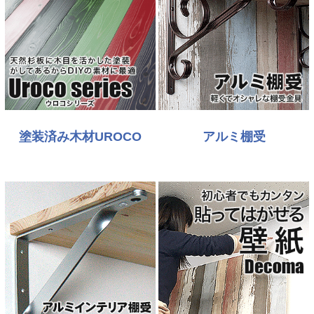
塗装済み木材UROCO
アルミ棚受