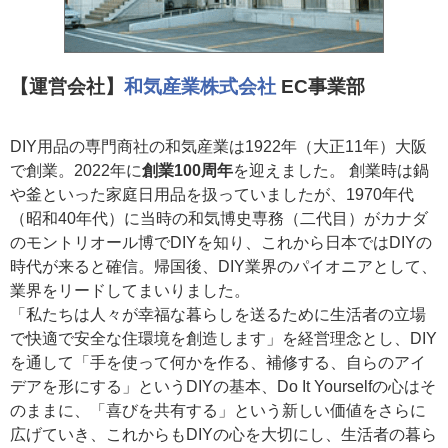
【運営会社】
和気産業株式会社
EC事業部
DIY用品の専門商社の和気産業は1922年（大正11年）大阪
で創業。2022年に
創業100周年
を迎えました。 創業時は鍋
や釜といった家庭日用品を扱っていましたが、1970年代
（昭和40年代）に当時の和気博史専務（二代目）がカナダ
のモントリオール博でDIYを知り、これから日本ではDIYの
時代が来ると確信。帰国後、DIY業界のパイオニアとして、
業界をリードしてまいりました。
「私たちは人々が幸福な暮らしを送るために生活者の立場
で快適で安全な住環境を創造します」を経営理念とし、DIY
を通して「手を使って何かを作る、補修する、自らのアイ
デアを形にする」というDIYの基本、Do It Yourselfの心はそ
のままに、「喜びを共有する」という新しい価値をさらに
広げていき、これからもDIYの心を大切にし、生活者の暮ら