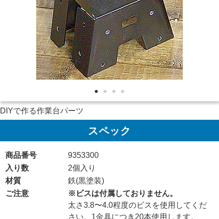
DIYで作る作業台パーツ
スペック
商品番号
9353300
入り数
2個入り
材質
鉄(黒塗装)
ご注意
※ビスは付属しておりません。
太さ3.8〜4.0程度のビスを使用してくだ
さい。1金具につき20本使用します。