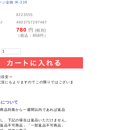
ジ金物 IK-339
8223555
ード
4903757297487
780
円
(税別)
（税込：
858
円）
：
日目安⇒
状況にもよりますのでこの限りではございま
品について
則商品到着から一週間以内であれば返品
。
だし、下記の場合は返品いただけません。
「返品不可商品」「一部返品不可商品」