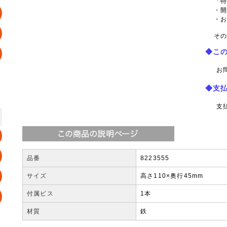
「
・
・
その
◆こ
お
◆支
支
品番
8223555
サイズ
高さ110×奥行45mm
付属ビス
1本
材質
鉄