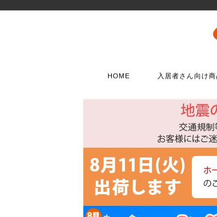
HOME
入居者さん向け商
壁に使う
水栓メンテナンス特集
扉・窓・家具に
お電話でのご注
問合わせフォー
ウォリストシリーズ
水栓
取っ手
06-6723-5060
こちらから
カスタマーセンタ
メッシュパネルシリーズ
シャワー用品
つまみ
平日9：30～17：0
穴あきボードシリーズ
洗濯用品
丁番
棚受金具
トイレ用品
スイッチプレート
コンセントプレー
フック
浴室用品
ダボ
貼ってはがせる壁紙
流し台所用品
あおり止め
ディアウォール
洗面用品
キャッチ
壁紙補修材
水廻り工具
ラッチ
ウォールステッカー
配管部品