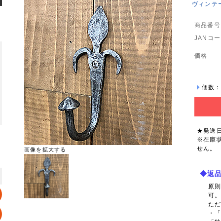
ヴィンテー
商品番号
JANコ
価格
個数
★発送
※在庫
せん。
画像を拡大する
◆返
原
可
た
・