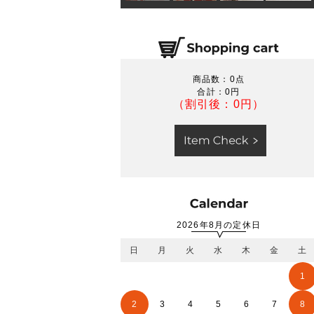
商品数：0点
合計：
0円
（割引後：0円）
2026年8月の定休日
日
月
火
水
木
金
土
1
2
3
4
5
6
7
8