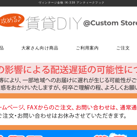
ヴィンテージ金物 IK-339 アンティークフック
品
大家さん向け商品
ご利用案内
ご注文
使う
文
ム
鍵・ドアノブ交換パーツ
床に使う
FAXでのご注文
お電話でのご注文
床に使う
工具・道具
メールでの
LINEでお
玄関扉の錠・ドアノブ
貼ってはがせるクッションフロア
06-7635-5174
06-6723-5060
貼ってはがせるクッションフロ
ローラー・ハ
こちらから友
ー
FAX注文用紙はこちら
カスタマーセンター
浴室用ドアノブ
フローリング補修グッズ
フローリング補修グッズ
マスカー
0
平日9：30～17：00
室内用ドアノブ
貼って剥がせるカーペットシート
貼って剥がせるカーペットシー
その他道具類
トイレ用ドアノブ
ジョイントロック
ジョイントロック
反射・蓄光・
ト
室内用鍵付きドアノブ
接着剤
水回りに使う
水回りに使う
ゴムロープ・
ウィルス・菌除去シート
コーティング剤
コーティング剤
ビス・サブ
FiberFix(ファイバーフックス)
手すり
ソーホースブ