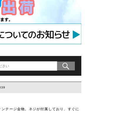
アンカー
等用アンカー
の木材専用連結金具
プレート」
339
ィンテージ金物。ネジが付属しており、すぐに