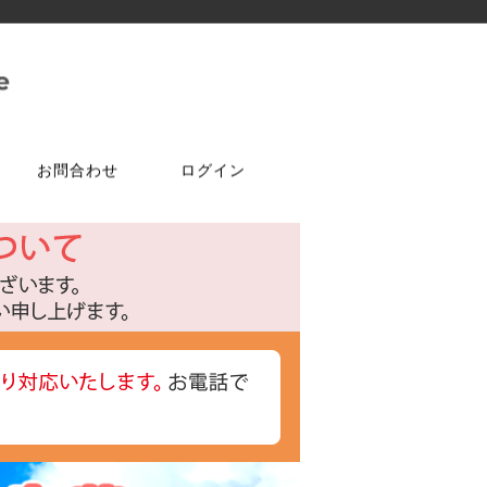
お問合わせ
ログイン
ご注文はこちら
問合せは
特選商品
塗料・ワックス
ア
ケ
達追加
アルコールチェッカー
水性塗料
オールドワックス
特注アミド
ト
光触媒塗料OPTIMUS(オプティ
マス)
フェルトテープ
かんたんあんしん珪藻土
ゴムバンド
パーツ
ラケット