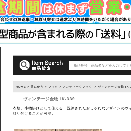
木材・材料
テーブル脚
石膏ボード用
塗装済み木材UROCO
棚柱
キャスター
コンクリート
1×4、2×4
「ジョイント
ダルトン
取っ手(ダルトン)
つまみ(ダルトン)
フック(ダルトン)
HOME
>
壁に使う
>
フック
>
アンティークフック
> ヴィンテージ金物 IK-
ウィルス・菌除去シート
ヴィンテージ金物 IK-339
衣類、小物掛けとして使える、洗練されたおしゃれなデザインのヴ
取り付けることが可能。