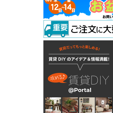
吊り金具
ラスティシリーズ
水廻りアクセサリー
固定金具
掛金
キッチンに使う
隅金
建築金物
掃除・汚れ・サビ落し