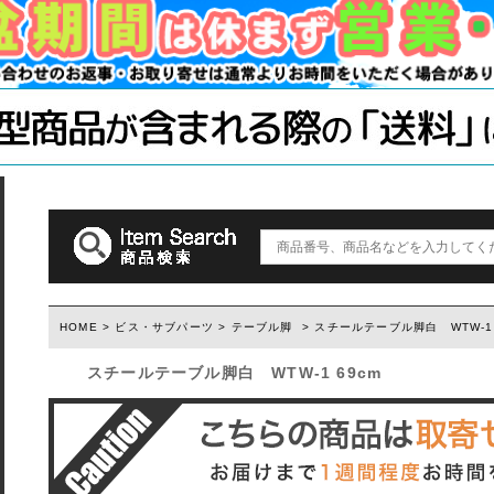
木材・材料
テーブル脚
石膏ボード用
塗装済み木材UROCO
棚柱
キャスター
コンクリート
1×4、2×4
「ジョイント
ダルトン
取っ手(ダルトン)
つまみ(ダルトン)
フック(ダルトン)
HOME
>
ビス・サブパーツ
>
テーブル脚
> スチールテーブル脚白 WTW-1 
ウィルス・菌除去シート
スチールテーブル脚白 WTW-1 69cm