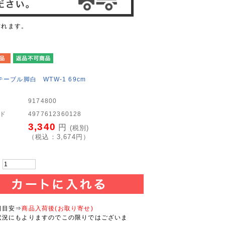
作れます。
ーブル脚白 WTW-1 69cm
9174800
ード
4977612360128
3,340
円
(税別)
（税込：
3,674
円）
：
日目安⇒
商品入荷後(お取り寄せ)
状況にもよりますのでこの限りではございま