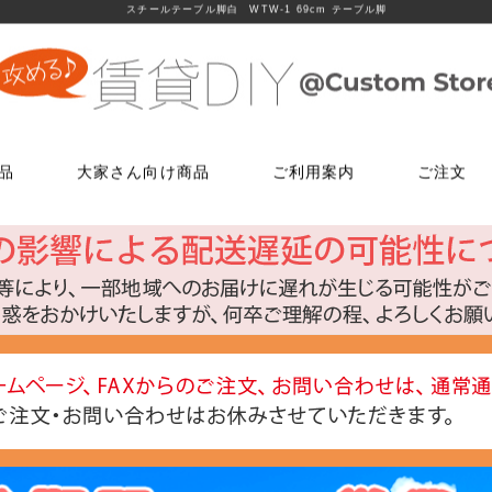
スチールテーブル脚白 WTW-1 69cm テーブル脚
品
大家さん向け商品
ご利用案内
ご注文
使う
文
ム
鍵・ドアノブ交換パーツ
床に使う
FAXでのご注文
お電話でのご注文
床に使う
工具・道具
メールでの
LINEでお
玄関扉の錠・ドアノブ
貼ってはがせるクッションフロア
06-7635-5174
06-6723-5060
貼ってはがせるクッションフロ
ローラー・ハ
こちらから友
ー
FAX注文用紙はこちら
カスタマーセンター
浴室用ドアノブ
フローリング補修グッズ
フローリング補修グッズ
マスカー
0
平日9：30～17：00
室内用ドアノブ
貼って剥がせるカーペットシート
貼って剥がせるカーペットシー
その他道具類
トイレ用ドアノブ
ジョイントロック
ジョイントロック
反射・蓄光・
ト
室内用鍵付きドアノブ
接着剤
水回りに使う
水回りに使う
ゴムロープ・
ウィルス・菌除去シート
コーティング剤
コーティング剤
ビス・サブ
FiberFix(ファイバーフックス)
手すり
ソーホースブ