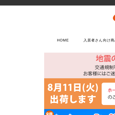
HOME
入居者さん向け商
壁に使う
水栓メンテナンス特集
扉・窓・家具に
お電話でのご注
問合わせフォー
ウォリストシリーズ
水栓
取っ手
06-6723-5060
こちらから
カスタマーセンタ
メッシュパネルシリーズ
シャワー用品
つまみ
平日9：30～17：0
穴あきボードシリーズ
洗濯用品
丁番
棚受金具
トイレ用品
スイッチプレート
コンセントプレー
フック
浴室用品
ダボ
貼ってはがせる壁紙
流し台所用品
あおり止め
ディアウォール
洗面用品
キャッチ
壁紙補修材
水廻り工具
ラッチ
ウォールステッカー
配管部品