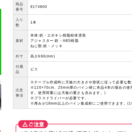
商品
9174800
番号
入り
1本
数
本体:鉄・エポキシ樹脂粉体塗装
素材
アジャスター:鉄・ABS樹脂
ねじ類:鉄・メッキ
外寸
高さ690(mm)
付属
ビス
品
※テーブル作成時に天板の大きさや形状に従って必要な数
※120×70cm、25mm厚のパイン材に本品4本の場合の使
注意
す。使用荷重には天板の重さも含みます。)
事項
※プラスドライバーが必要です。
※厚みが18mm以上のパイン集成材にご使用できます。(1