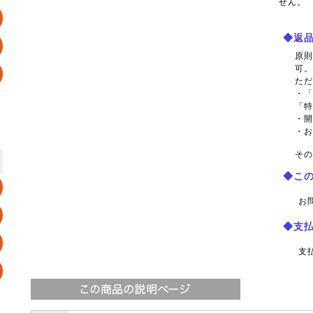
せん。
◆返
原
可
た
・
「
・
・
その
◆こ
お
◆支
支