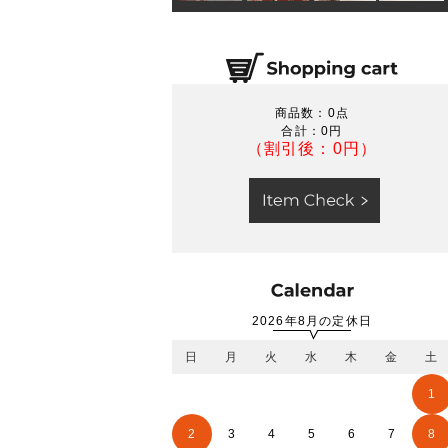
商品数：0点
合計：
0円
（割引後：0円）
2026年8月の定休日
日
月
火
水
木
金
土
1
2
3
4
5
6
7
8