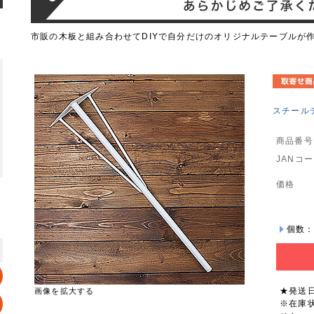
市販の木板と組み合わせてDIYで自分だけのオリジナルテーブルが
スチールテ
商品番号
JANコ
価格
個数
★発送
画像を拡大する
※在庫