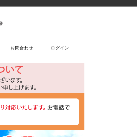
お問合わせ
ログイン
ご注文はこちら
問合せは
特選商品
塗料・ワックス
ア
ケ
達追加
アルコールチェッカー
水性塗料
オールドワックス
特注アミド
ト
光触媒塗料OPTIMUS(オプティ
マス)
フェルトテープ
かんたんあんしん珪藻土
ゴムバンド
パーツ
ラケット