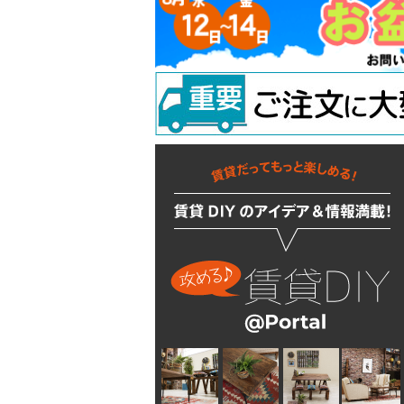
吊り金具
ラスティシリーズ
水廻りアクセサリー
固定金具
掛金
キッチンに使う
隅金
建築金物
掃除・汚れ・サビ落し