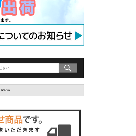
アンカー
等用アンカー
の木材専用連結金具
プレート」
69cm