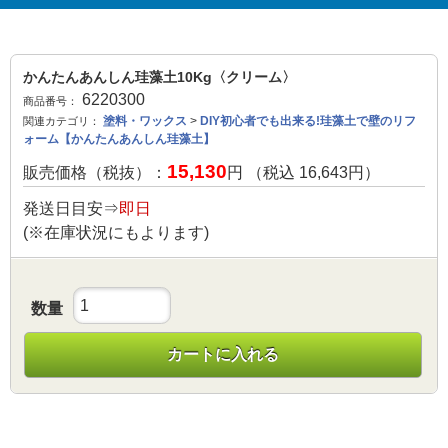
かんたんあんしん珪藻土10Kg〈クリーム〉
6220300
商品番号：
塗料・ワックス
>
DIY初心者でも出来る!珪藻土で壁のリフ
関連カテゴリ：
ォーム【かんたんあんしん珪藻土】
15,130
販売価格（税抜）：
円 （税込
16,643
円）
発送日目安⇒
即日
(※在庫状況にもよります)
数量
カートに入れる