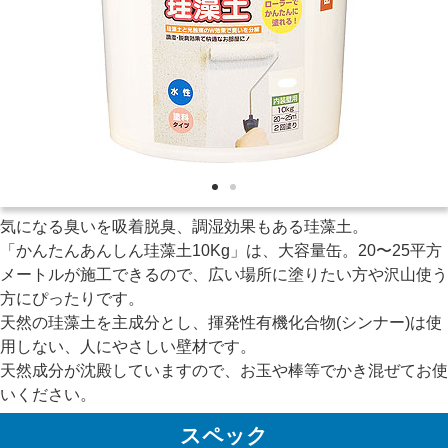
気になる臭いを吸着脱臭、調湿効果もある珪藻土。
「かんたんあんしん珪藻土10Kg」は、大容量缶。20〜25平方
メートルが施工できるので、広い場所に塗りたい方や沢山使う
方にぴったりです。
天然の珪藻土を主成分とし、揮発性有機化合物(シンナー)は使
用しない、人にやさしい壁材です。
天然成分が沈殿していますので、お玉や棒等でかき混ぜてお使
いください。
スペック