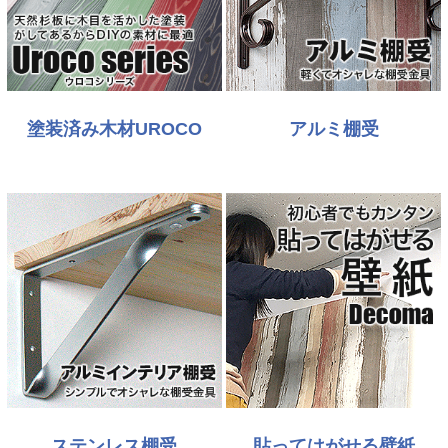
塗装済み木材UROCO
アルミ棚受
ステンレス棚受
貼ってはがせる壁紙