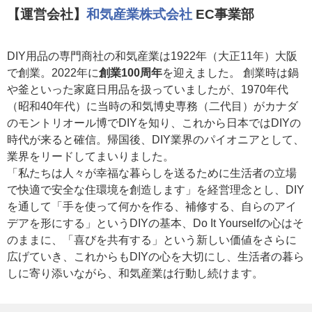
【運営会社】
和気産業株式会社
EC事業部
DIY用品の専門商社の和気産業は1922年（大正11年）大阪
で創業。2022年に
創業100周年
を迎えました。 創業時は鍋
や釜といった家庭日用品を扱っていましたが、1970年代
（昭和40年代）に当時の和気博史専務（二代目）がカナダ
のモントリオール博でDIYを知り、これから日本ではDIYの
時代が来ると確信。帰国後、DIY業界のパイオニアとして、
業界をリードしてまいりました。
「私たちは人々が幸福な暮らしを送るために生活者の立場
で快適で安全な住環境を創造します」を経営理念とし、DIY
を通して「手を使って何かを作る、補修する、自らのアイ
デアを形にする」というDIYの基本、Do It Yourselfの心はそ
のままに、「喜びを共有する」という新しい価値をさらに
広げていき、これからもDIYの心を大切にし、生活者の暮ら
しに寄り添いながら、和気産業は行動し続けます。