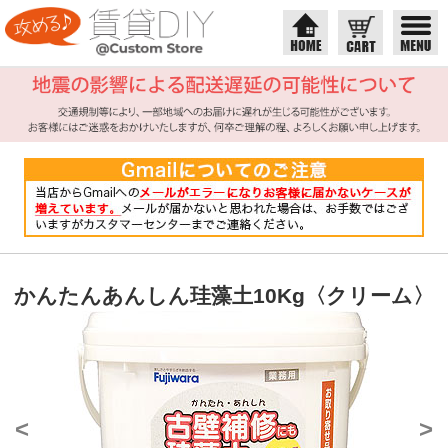
かんたんあんしん珪藻土10Kg〈クリーム〉
<
>