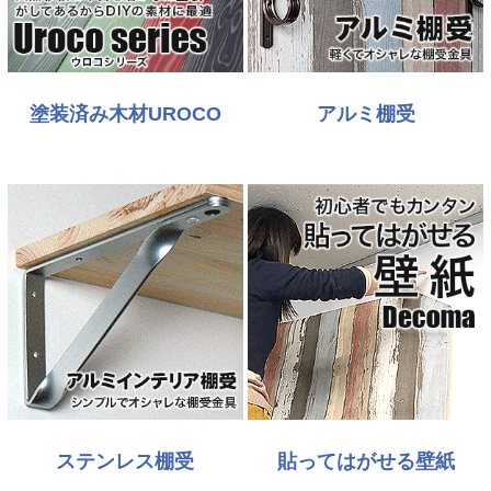
塗装済み木材UROCO
アルミ棚受
ステンレス棚受
貼ってはがせる壁紙