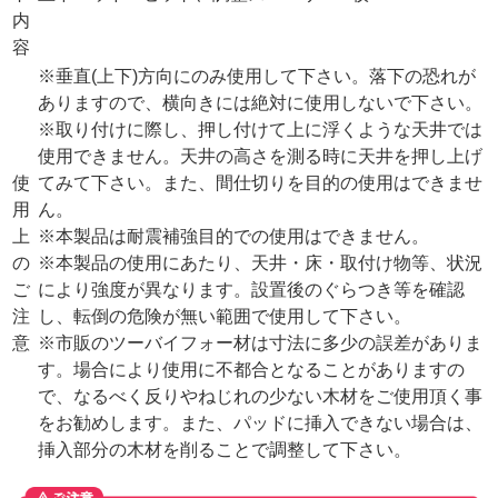
内
容
※垂直(上下)方向にのみ使用して下さい。落下の恐れが
ありますので、横向きには絶対に使用しないで下さい。
※取り付けに際し、押し付けて上に浮くような天井では
使用できません。天井の高さを測る時に天井を押し上げ
使
てみて下さい。また、間仕切りを目的の使用はできませ
用
ん。
上
※本製品は耐震補強目的での使用はできません。
の
※本製品の使用にあたり、天井・床・取付け物等、状況
ご
により強度が異なります。設置後のぐらつき等を確認
注
し、転倒の危険が無い範囲で使用して下さい。
意
※市販のツーバイフォー材は寸法に多少の誤差がありま
す。場合により使用に不都合となることがありますの
で、なるべく反りやねじれの少ない木材をご使用頂く事
をお勧めします。また、パッドに挿入できない場合は、
挿入部分の木材を削ることで調整して下さい。