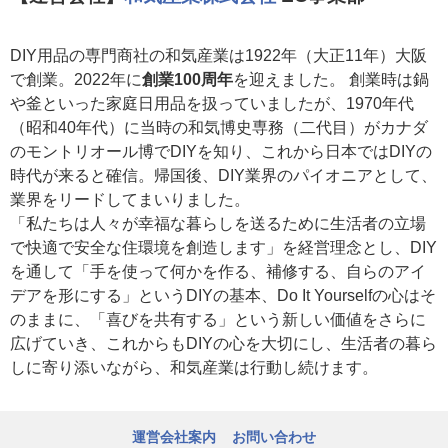
DIY用品の専門商社の和気産業は1922年（大正11年）大阪
で創業。2022年に
創業100周年
を迎えました。 創業時は鍋
や釜といった家庭日用品を扱っていましたが、1970年代
（昭和40年代）に当時の和気博史専務（二代目）がカナダ
のモントリオール博でDIYを知り、これから日本ではDIYの
時代が来ると確信。帰国後、DIY業界のパイオニアとして、
業界をリードしてまいりました。
「私たちは人々が幸福な暮らしを送るために生活者の立場
で快適で安全な住環境を創造します」を経営理念とし、DIY
を通して「手を使って何かを作る、補修する、自らのアイ
デアを形にする」というDIYの基本、Do It Yourselfの心はそ
のままに、「喜びを共有する」という新しい価値をさらに
広げていき、これからもDIYの心を大切にし、生活者の暮ら
しに寄り添いながら、和気産業は行動し続けます。
運営会社案内
お問い合わせ