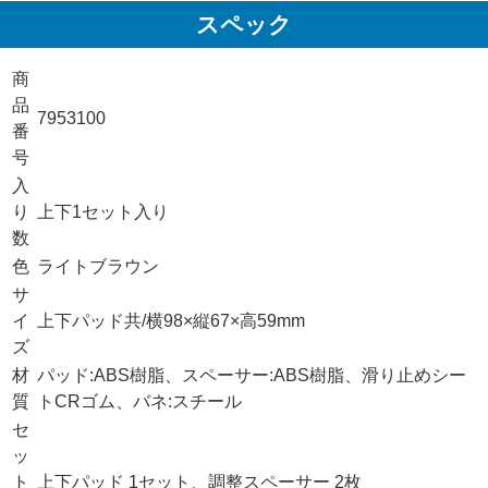
スペック
商
品
7953100
番
号
入
り
上下1セット入り
数
色
ライトブラウン
サ
イ
上下パッド共/横98×縦67×高59mm
ズ
材
パッド:ABS樹脂、スペーサー:ABS樹脂、滑り止めシー
質
トCRゴム、バネ:スチール
セ
ッ
ト
上下パッド 1セット、調整スペーサー 2枚