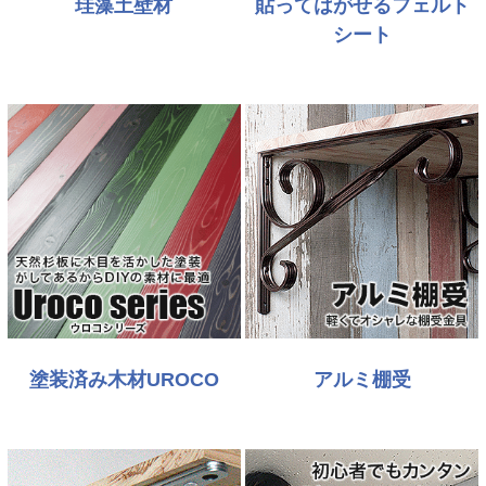
珪藻土壁材
貼ってはがせるフェルト
シート
塗装済み木材UROCO
アルミ棚受