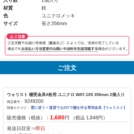
入り数
2個入り
材質
鉄
色
ユニクロメッキ
サイズ
長さ356mm
ご注文
ウォリスト 棚受金具4枚用 ユニクロ WAT-105 356mm 2個入り
9249200
商品番号：
壁に使う
>
賃貸でもDIYで棚を作る専用金具【ウォリスト】
関連カテゴリ：
1,680
販売価格（税抜）：
円 （税込
1,848
円）
発送日目安⇒
即日