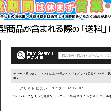
木材・材料
テーブル脚
石膏ボード用
塗装済み木材UROCO
棚柱
キャスター
コンクリート
1×4、2×4
「ジョイント
ダルトン
取っ手(ダルトン)
つまみ(ダルトン)
フック(ダルトン)
HOME
>
壁に使う
>
マット仕上げの黒アルミパイプで作る男前インテリア収
007
ウィルス・菌除去シート
アリスト 筋交い ユニクロ AST-007
アルミパイプを使った無骨でカッコイイ男前スタイルなオリジナル家