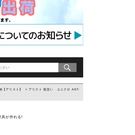
アンカー
等用アンカー
の木材専用連結金具
プレート」
納【アリスト】
> アリスト 筋交い ユニクロ AST-
具が作れる!