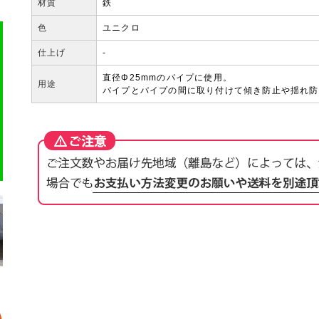
材質
鉄
色
ユニクロ
仕上げ
-
直径Φ25mmのパイプに使用。
用途
パイプとパイプの間に取り付けて傾き防止や揺れ防