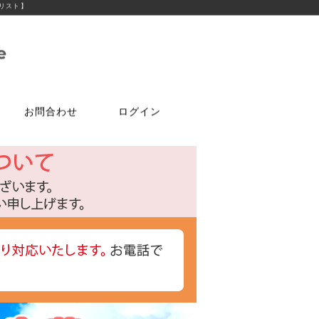
アリスト】
お問合わせ
ログイン
ご注文はこちら
問合せは
特選商品
塗料・ワックス
ア
ケ
達追加
アルコールチェッカー
水性塗料
オールドワックス
特注アミド
ト
光触媒塗料OPTIMUS(オプティ
マス)
フェルトテープ
かんたんあんしん珪藻土
ゴムバンド
パーツ
ラケット