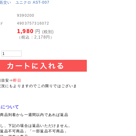
筋交い ユニクロ AST-007
9390200
ード
4903757316072
1,980
円
(税別)
（税込：
2,178
円）
：
日目安⇒
即日
状況にもよりますのでこの限りではございま
品について
則商品到着から一週間以内であれば返品
。
だし、下記の場合は返品いただけません。
「返品不可商品」「一部返品不可商品」