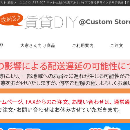
スト 筋交い ユニクロ AST-007 マット仕上げの黒アルミパイプで作る男前インテリア収納【
品
大家さん向け商品
ご利用案内
ご注文
使う
文
ム
鍵・ドアノブ交換パーツ
床に使う
FAXでのご注文
お電話でのご注文
床に使う
工具・道具
メールでの
LINEでお
玄関扉の錠・ドアノブ
貼ってはがせるクッションフロア
06-7635-5174
06-6723-5060
貼ってはがせるクッションフロ
ローラー・ハ
こちらから友
ー
FAX注文用紙はこちら
カスタマーセンター
浴室用ドアノブ
フローリング補修グッズ
フローリング補修グッズ
マスカー
0
平日9：30～17：00
室内用ドアノブ
貼って剥がせるカーペットシート
貼って剥がせるカーペットシー
その他道具類
トイレ用ドアノブ
ジョイントロック
ジョイントロック
反射・蓄光・
ト
室内用鍵付きドアノブ
接着剤
水回りに使う
水回りに使う
ゴムロープ・
ウィルス・菌除去シート
コーティング剤
コーティング剤
ビス・サブ
FiberFix(ファイバーフックス)
手すり
ソーホースブ