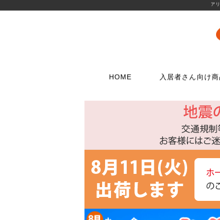
アリ
HOME
入居者さん向け商
壁に使う
水栓メンテナンス特集
扉・窓・家具に
お電話でのご注
問合わせフォー
ウォリストシリーズ
水栓
取っ手
06-6723-5060
こちらから
カスタマーセンタ
メッシュパネルシリーズ
シャワー用品
つまみ
平日9：30～17：0
穴あきボードシリーズ
洗濯用品
丁番
棚受金具
トイレ用品
スイッチプレート
コンセントプレー
フック
浴室用品
ダボ
貼ってはがせる壁紙
流し台所用品
あおり止め
ディアウォール
洗面用品
キャッチ
壁紙補修材
水廻り工具
ラッチ
ウォールステッカー
配管部品