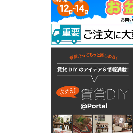
吊り金具
ラスティシリーズ
水廻りアクセサリー
固定金具
掛金
キッチンに使う
隅金
建築金物
掃除・汚れ・サビ落し