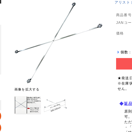
アリスト 
商品番号
JANコ
価格
個数
★発送
※在庫
せん。
画像を拡大する
◆返
原
可
た
・