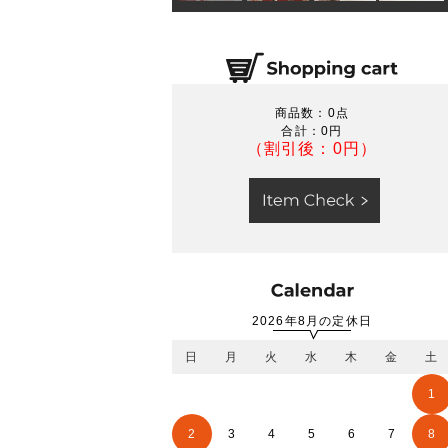
商品数：0点
合計：
0円
（割引後：0円）
2026年8月の定休日
日
月
火
水
木
金
土
1
2
3
4
5
6
7
8