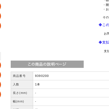
「
・
・
その
◆こ
お
◆支
支
商品番号
9390200
入数
1本
長さ(mm)
-
幅(mm)
-