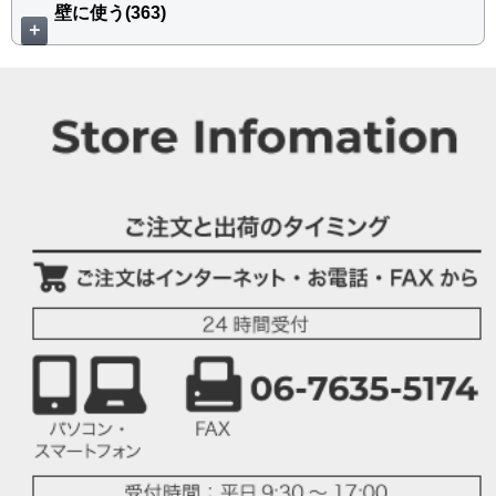
壁に使う(363)
＋