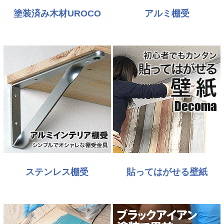
塗装済み木材UROCO
アルミ棚受
ステンレス棚受
貼ってはがせる壁紙