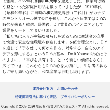
で創業。2022年に
創業100周年
を迎えました。 創業時は鍋
や釜といった家庭日用品を扱っていましたが、1970年代
（昭和40年代）に当時の和気博史専務（二代目）がカナダ
のモントリオール博でDIYを知り、これから日本ではDIYの
時代が来ると確信。帰国後、DIY業界のパイオニアとして、
業界をリードしてまいりました。
「私たちは人々が幸福な暮らしを送るために生活者の立場
で快適で安全な住環境を創造します」を経営理念とし、DIY
を通して「手を使って何かを作る、補修する、自らのアイ
デアを形にする」というDIYの基本、Do It Yourselfの心はそ
のままに、「喜びを共有する」という新しい価値をさらに
広げていき、これからもDIYの心を大切にし、生活者の暮ら
しに寄り添いながら、和気産業は行動し続けます。
運営会社案内
お問い合わせ
特定商取引法に基づく表記
プライバシーポリシー
Copyright © 2005- 2026 攻める♪賃貸DIYカスタムストア All rights reserved.