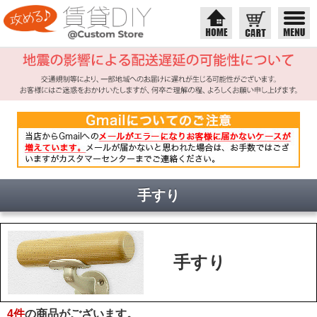
手すり
手すり
4
件
の商品がございます。