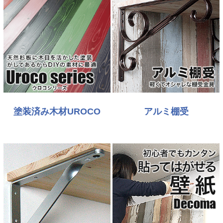
塗装済み木材UROCO
アルミ棚受