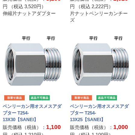
円 （税込
3,520
円）
円 （税込
2,222
円）
伸縮片ナットアダプター
片ナットベンリーカンチー
ズ
ベンリーカン用オスメスアダ
ベンリーカン用オスメスアダ
プター T254-
プター T254-
13X30【SANEI】
13X25【SANEI】
1,100
1,000
販売価格（税抜）：
販売価格（税抜）：
円 （税込
1,210
円）
円 （税込
1,100
円）