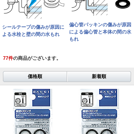
偏心管パッキンの傷みが原因
シールテープの傷みが原因に
による偏心管と本体の間の水
よる水栓と壁の間の水もれ
もれ
77
件
の商品がございます。
価格順
新着順