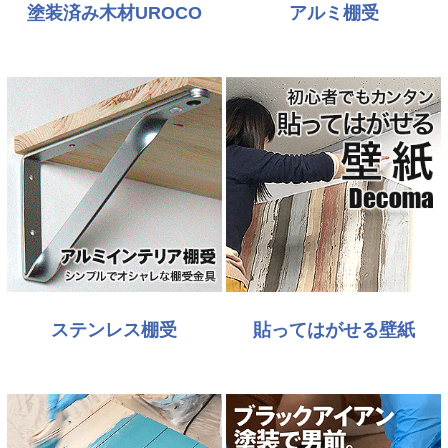
塗装済み木材UROCO
アルミ棚受
ステンレス棚受
貼ってはがせる壁紙